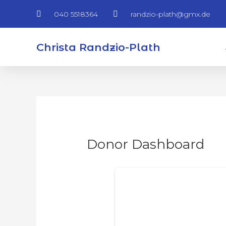
Zum
040 5518364
randzio-plath@gmx.de
Inhalt
springen
Christa Randzio-Plath
Donor Dashboard