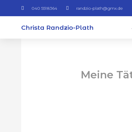
Zum
040 5518364
randzio-plath@gmx.de
Inhalt
springen
Christa Randzio-Plath
Meine Tät