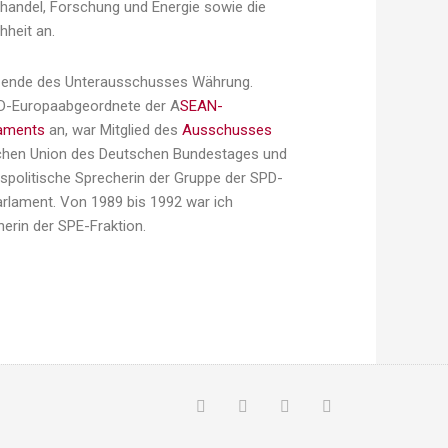
handel, Forschung und Energie sowie die
hheit an.
tzende des Unterausschusses Währung.
PD-Europaabgeordnete der A
SEAN-
laments
an, war Mitglied des
Ausschusses
chen Union des Deutschen Bundestages und
spolitische Sprecherin der Gruppe der SPD-
rlament. Von 1989 bis 1992 war ich
erin der SPE-Fraktion.
F
T
G
P
a
w
o
i
c
i
o
n