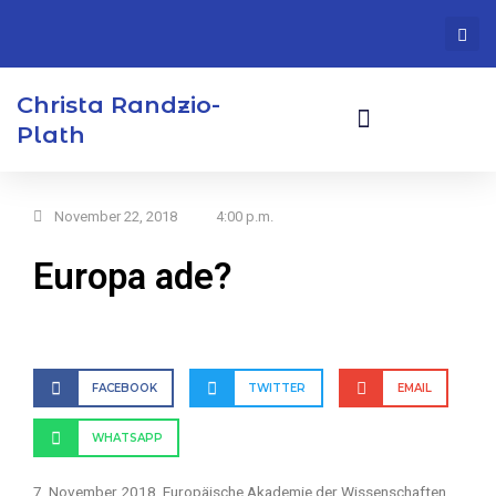
Zum
Inhalt
springen
Christa Randzio-
Plath
Europaabgeordnete A.D.
Ehrenamtliche Tätigkeiten
November 22, 2018
4:00 p.m.
Europa ade?
FACEBOOK
TWITTER
EMAIL
WHATSAPP
7. November 2018, Europäische Akademie der Wissenschaften