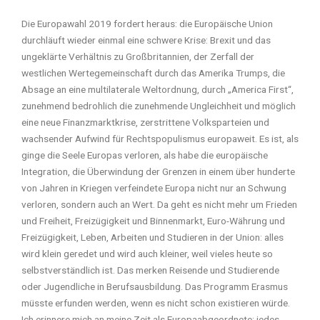
Die Europawahl 2019 fordert heraus: die Europäische Union
durchläuft wieder einmal eine schwere Krise: Brexit und das
ungeklärte Verhältnis zu Großbritannien, der Zerfall der
westlichen Wertegemeinschaft durch das Amerika Trumps, die
Absage an eine multilaterale Weltordnung, durch „America First“,
zunehmend bedrohlich die zunehmende Ungleichheit und möglich
eine neue Finanzmarktkrise, zerstrittene Volksparteien und
wachsender Aufwind für Rechtspopulismus europaweit. Es ist, als
ginge die Seele Europas verloren, als habe die europäische
Integration, die Überwindung der Grenzen in einem über hunderte
von Jahren in Kriegen verfeindete Europa nicht nur an Schwung
verloren, sondern auch an Wert. Da geht es nicht mehr um Frieden
und Freiheit, Freizügigkeit und Binnenmarkt, Euro-Währung und
Freizügigkeit, Leben, Arbeiten und Studieren in der Union: alles
wird klein geredet und wird auch kleiner, weil vieles heute so
selbstverständlich ist. Das merken Reisende und Studierende
oder Jugendliche in Berufsausbildung. Das Programm Erasmus
müsste erfunden werden, wenn es nicht schon existieren würde.
Ich erinnere mich an meine Zeit als Europaabgeordnete: jedes