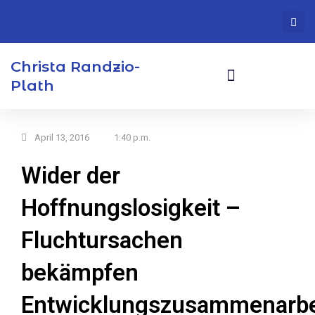
Zum
Inhalt
springen
Christa Randzio-
Plath
Europaabgeordnete A.D.
Ehrenamtliche Tätigkeiten
April 13, 2016
1:40 p.m.
Wider der
Hoffnungslosigkeit –
Fluchtursachen
bekämpfen
Entwicklungszusammenarbe