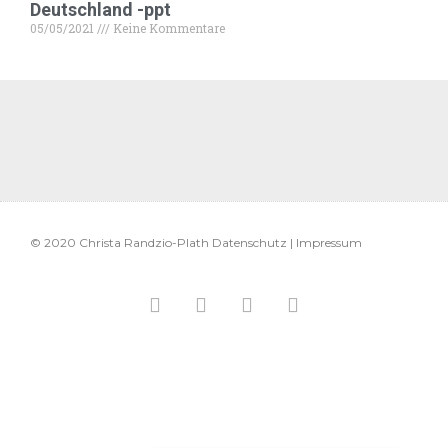
Deutschland -ppt
05/05/2021
Keine Kommentare
© 2020 Christa Randzio-Plath Datenschutz | Impressum
F
T
G
P
a
w
o
i
c
i
o
n
e
t
g
t
b
t
l
e
o
e
e
r
o
r
-
e
k
p
s